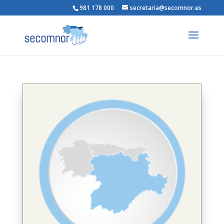
981 178 000
secretaria@secomnor.es