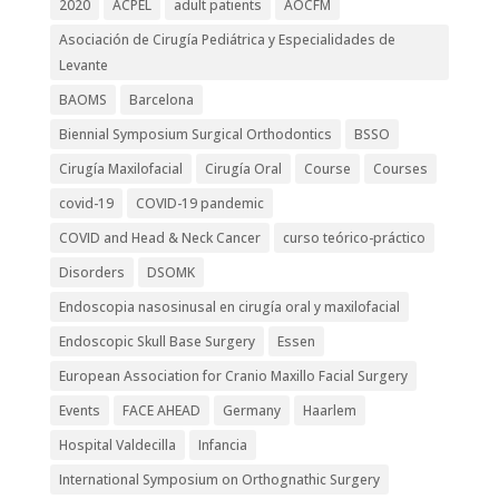
2020
ACPEL
adult patients
AOCFM
Asociación de Cirugía Pediátrica y Especialidades de
Levante
BAOMS
Barcelona
Biennial Symposium Surgical Orthodontics
BSSO
Cirugía Maxilofacial
Cirugía Oral
Course
Courses
covid-19
COVID-19 pandemic
COVID and Head & Neck Cancer
curso teórico-práctico
Disorders
DSOMK
Endoscopia nasosinusal en cirugía oral y maxilofacial
Endoscopic Skull Base Surgery
Essen
European Association for Cranio Maxillo Facial Surgery
Events
FACE AHEAD
Germany
Haarlem
Hospital Valdecilla
Infancia
International Symposium on Orthognathic Surgery