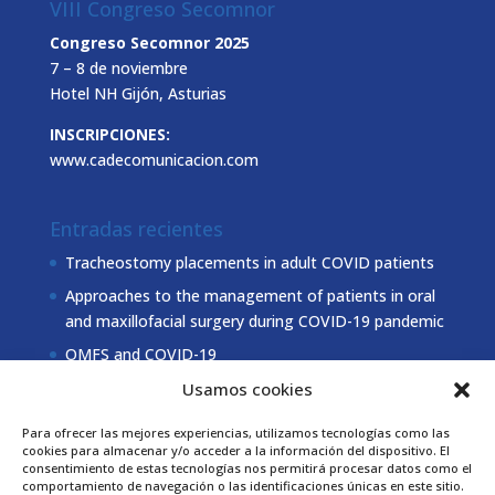
VIII Congreso Secomnor
Congreso Secomnor 2025
7 – 8 de noviembre
Hotel NH Gijón, Asturias
INSCRIPCIONES:
www.cadecomunicacion.com
Entradas recientes
Tracheostomy placements in adult COVID patients
Approaches to the management of patients in oral
and maxillofacial surgery during COVID-19 pandemic
OMFS and COVID-19
Usamos cookies
Coordinación Secomnor
Para ofrecer las mejores experiencias, utilizamos tecnologías como las
cookies para almacenar y/o acceder a la información del dispositivo. El
981 178 000
Tel.
consentimiento de estas tecnologías nos permitirá procesar datos como el
comportamiento de navegación o las identificaciones únicas en este sitio.