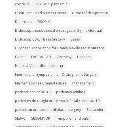
covid-19
COVID-19 pandemic
COVID and Head & Neck Cancer
curso teórico-práctico
Disorders
DSOMK
Endoscopia nasosinusal en cirugía oral y maxilofacial
Endoscopic Skull Base Surgery
Essen
European Association for Cranio Maxillo Facial Surgery
Events
FACE AHEAD
Germany
Haarlem
Hospital Valdecilla
Infancia
International Symposium on Orthognathic Surgery
Malformaciones Craneofaciales
management
paciente con covid-19
pacientes adultos
pacientes de cirugía oral y maxilofacial con covid-19
patients in oral and maxillofacial surgery
Santander
SEBAC
SECOMNOR
Temporomandibular