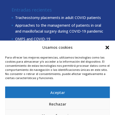
Entradas recientes
Tracheostomy placements in adult COVID patients
Approaches to the management of patients in oral
and maxillofacial surgery during COVID-19 pandemic
OMFS and COVID-19
Usamos cookies
Coordinación Secomnor
Para ofrecer las mejores experiencias, utilizamos tecnologías como las
cookies para almacenar y/o acceder a la información del dispositivo. El
981 178 000
Tel.
consentimiento de estas tecnologías nos permitirá procesar datos como el
comportamiento de navegación o las identificaciones únicas en este sitio.
secretaria@secomnor.es
No consentir o retirar el consentimiento, puede afectar negativamente a
ciertas características y funciones.
Descarga los estatutos
Aceptar
Rechazar
Secomnor | CopyRight© 2018 - Todos los derechos