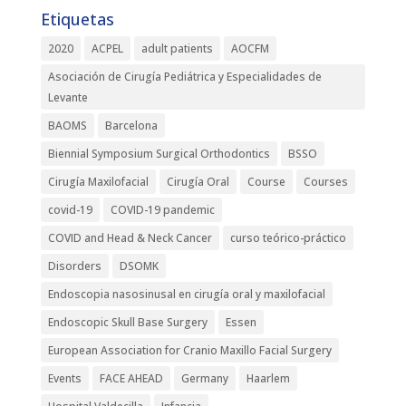
Etiquetas
2020
ACPEL
adult patients
AOCFM
Asociación de Cirugía Pediátrica y Especialidades de
Levante
BAOMS
Barcelona
Biennial Symposium Surgical Orthodontics
BSSO
Cirugía Maxilofacial
Cirugía Oral
Course
Courses
covid-19
COVID-19 pandemic
COVID and Head & Neck Cancer
curso teórico-práctico
Disorders
DSOMK
Endoscopia nasosinusal en cirugía oral y maxilofacial
Endoscopic Skull Base Surgery
Essen
European Association for Cranio Maxillo Facial Surgery
Events
FACE AHEAD
Germany
Haarlem