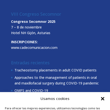
VIII Congreso Secomnor
Congreso Secomnor 2025
7 – 8 de noviembre
Hotel NH Gijón, Asturias
INSCRIPCIONES:
www.cadecomunicacion.com
Entradas recientes
Tracheostomy placements in adult COVID patients
Approaches to the management of patients in oral
and maxillofacial surgery during COVID-19 pandemic
OMFS and COVID-19
Usamos cookies
Coordinación Secomnor
Para ofrecer las mejores experiencias, utilizamos tecnologías como las