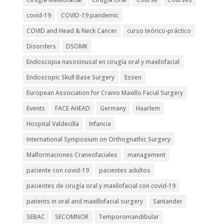
covid-19
COVID-19 pandemic
COVID and Head & Neck Cancer
curso teórico-práctico
Disorders
DSOMK
Endoscopia nasosinusal en cirugía oral y maxilofacial
Endoscopic Skull Base Surgery
Essen
European Association for Cranio Maxillo Facial Surgery
Events
FACE AHEAD
Germany
Haarlem
Hospital Valdecilla
Infancia
International Symposium on Orthognathic Surgery
Malformaciones Craneofaciales
management
paciente con covid-19
pacientes adultos
pacientes de cirugía oral y maxilofacial con covid-19
patients in oral and maxillofacial surgery
Santander
SEBAC
SECOMNOR
Temporomandibular