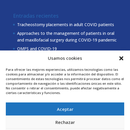
Entradas recientes
Tracheostomy placements in adult COVID patients
Approaches to the management of patients in oral
and maxillofacial surgery during COVID-19 pandemic
OMFS and COVID-19
Usamos cookies
Coordinación Secomnor
Para ofrecer las mejores experiencias, utilizamos tecnologías como las
cookies para almacenar y/o acceder a la información del dispositivo. El
981 178 000
Tel.
consentimiento de estas tecnologías nos permitirá procesar datos como el
comportamiento de navegación o las identificaciones únicas en este sitio.
secretaria@secomnor.es
No consentir o retirar el consentimiento, puede afectar negativamente a
ciertas características y funciones.
Descarga los estatutos
Aceptar
Rechazar