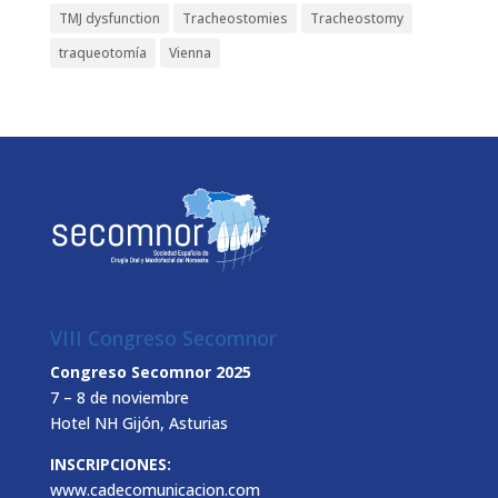
TMJ dysfunction
Tracheostomies
Tracheostomy
traqueotomía
Vienna
VIII Congreso Secomnor
Congreso Secomnor 2025
7 – 8 de noviembre
Hotel NH Gijón, Asturias
INSCRIPCIONES:
www.cadecomunicacion.com